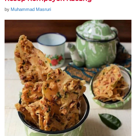
by
Muhammad Masruri