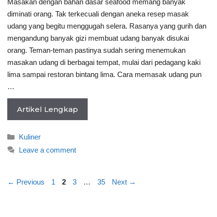
Masakan dengan bahan dasar seafood memang banyak
diminati orang. Tak terkecuali dengan aneka resep masak
udang yang begitu menggugah selera. Rasanya yang gurih dan
mengandung banyak gizi membuat udang banyak disukai
orang. Teman-teman pastinya sudah sering menemukan
masakan udang di berbagai tempat, mulai dari pedagang kaki
lima sampai restoran bintang lima. Cara memasak udang pun
…
Artikel Lengkap
Categories
Kuliner
Leave a comment
Page
Page
Page
Page
←
Previous
1
2
3
…
35
Next
→