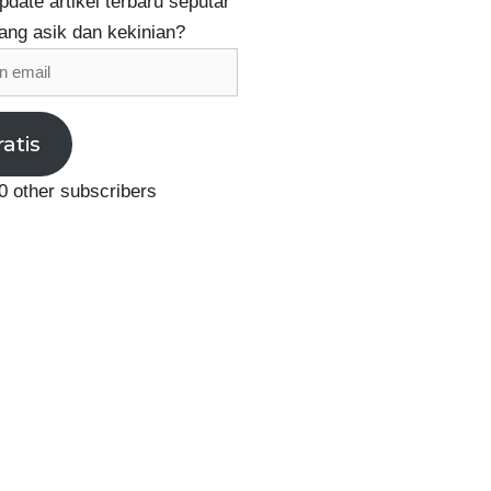
date artikel terbaru seputar
ang asik dan kekinian?
ratis
0 other subscribers