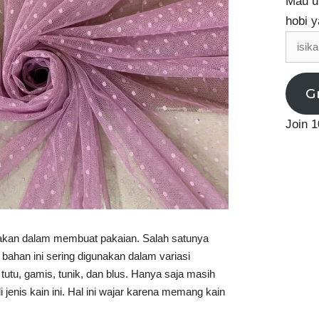
Mau up
hobi y
isikan
email
G
Join 1
akan dalam membuat pakaian. Salah satunya
s bahan ini sering digunakan dalam variasi
utu, gamis, tunik, dan blus. Hanya saja masih
enis kain ini. Hal ini wajar karena memang kain