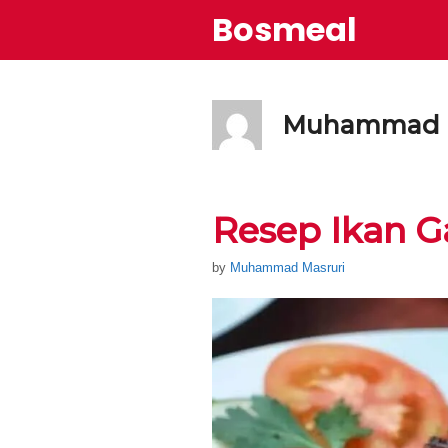
Skip
Bosmeal
to
content
Muhammad M
Resep Ikan 
by
Muhammad Masruri