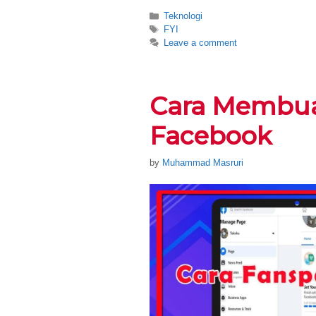
Categories
Teknologi
Tags
FYI
Leave a comment
Cara Membua
Facebook
by
Muhammad Masruri