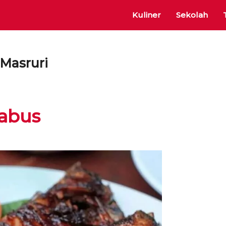
Kuliner
Sekolah
asruri
Gabus