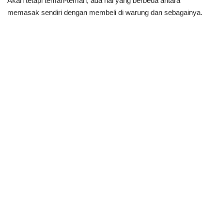
Akan tetapi teman-teman, ada hal yang berbeda antara
memasak sendiri dengan membeli di warung dan sebagainya.