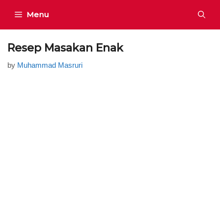
Skip
Menu
to
content
Resep Masakan Enak
by
Muhammad Masruri