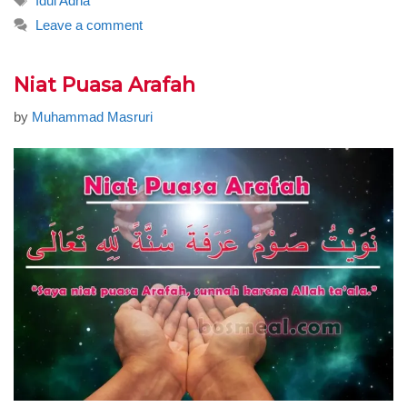
Idul Adha
Leave a comment
Niat Puasa Arafah
by
Muhammad Masruri