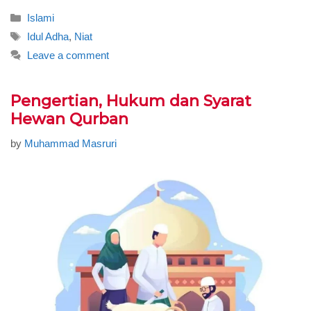
Categories
Islami
Tags
Idul Adha
,
Niat
Leave a comment
Pengertian, Hukum dan Syarat
Hewan Qurban
by
Muhammad Masruri