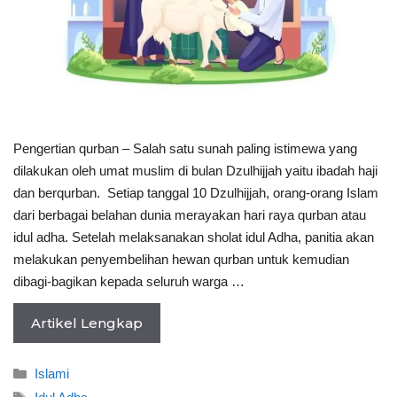
Pengertian qurban – Salah satu sunah paling istimewa yang
dilakukan oleh umat muslim di bulan Dzulhijjah yaitu ibadah haji
dan berqurban. Setiap tanggal 10 Dzulhijjah, orang-orang Islam
dari berbagai belahan dunia merayakan hari raya qurban atau
idul adha. Setelah melaksanakan sholat idul Adha, panitia akan
melakukan penyembelihan hewan qurban untuk kemudian
dibagi-bagikan kepada seluruh warga …
Artikel Lengkap
Categories
Islami
Tags