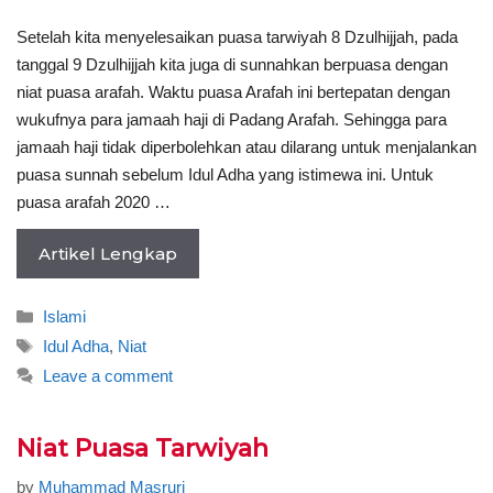
Setelah kita menyelesaikan puasa tarwiyah 8 Dzulhijjah, pada
tanggal 9 Dzulhijjah kita juga di sunnahkan berpuasa dengan
niat puasa arafah. Waktu puasa Arafah ini bertepatan dengan
wukufnya para jamaah haji di Padang Arafah. Sehingga para
jamaah haji tidak diperbolehkan atau dilarang untuk menjalankan
puasa sunnah sebelum Idul Adha yang istimewa ini. Untuk
puasa arafah 2020 …
Artikel Lengkap
Categories
Islami
Tags
Idul Adha
,
Niat
Leave a comment
Niat Puasa Tarwiyah
by
Muhammad Masruri