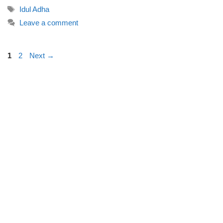
Tags
Idul Adha
Leave a comment
Page
Page
1
2
Next
→