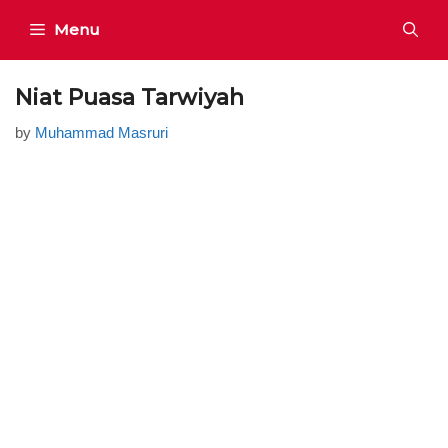
Skip
Menu
to
content
Niat Puasa Tarwiyah
by
Muhammad Masruri