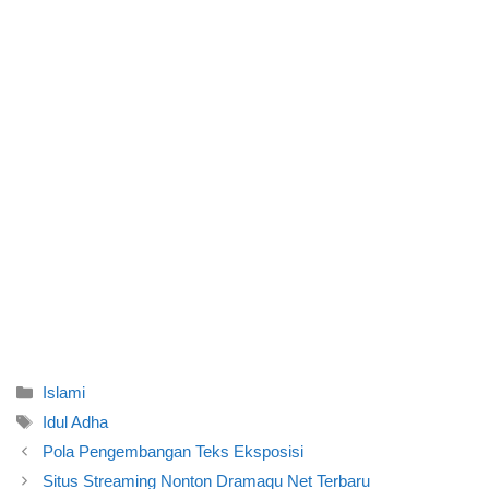
Categories
Islami
Tags
Idul Adha
Pola Pengembangan Teks Eksposisi
Situs Streaming Nonton Dramaqu Net Terbaru