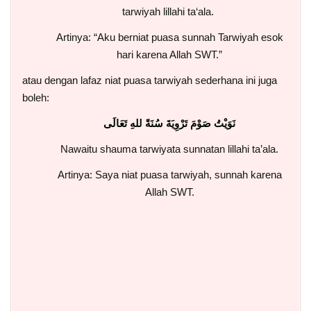
tarwiyah lillahi ta‘ala.
Artinya: “Aku berniat puasa sunnah Tarwiyah esok
hari karena Allah SWT.”
atau dengan lafaz niat puasa tarwiyah sederhana ini juga
boleh:
نَوَيْتُ صَوْمَ تَرْوِيَةَ سُنَةً للهِ تَعَالَى
Nawaitu shauma tarwiyata sunnatan lillahi ta’ala.
Artinya: Saya niat puasa tarwiyah, sunnah karena
Allah SWT.