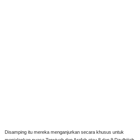
Disamping itu mereka menganjurkan secara khusus untuk
menjalankan puasa Tarwiyah dan Arafah atau 8 dan 9 Dzulhijjah.