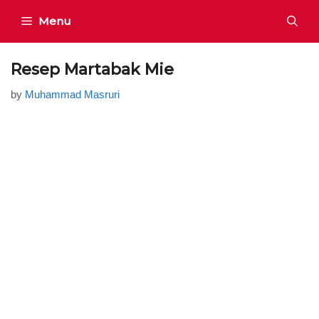
Skip
Menu
to
content
Resep Martabak Mie
by
Muhammad Masruri