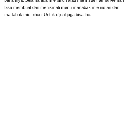
bahannya. Selama ada mie bihun atau mie instan, teman-teman
bisa membuat dan menikmati menu martabak mie instan dan
martabak mie bihun. Untuk dijual juga bisa lho.