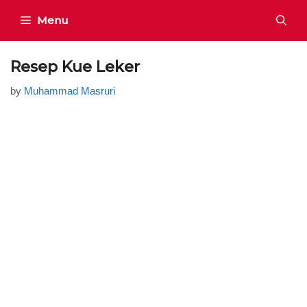
Skip
Menu
to
content
Resep Kue Leker
by
Muhammad Masruri