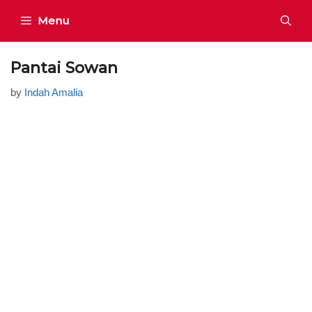
Skip
Menu
to
content
Pantai Sowan
by
Indah Amalia