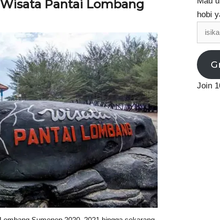
Mau up
 Wisata Pantai Lombang
hobi y
isikan
email
G
Join 1
i Lombang Sumenep 2020, 2021 hingga sekarang