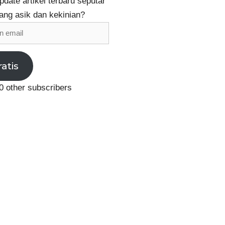
date artikel terbaru seputar
ang asik dan kekinian?
ratis
0 other subscribers