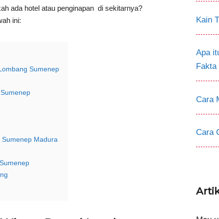
ah ada hotel atau penginapan di sekitarnya?
Kain T
ah ini:
Apa i
Fakta
i Lombang Sumenep
g Sumenep
Cara 
Cara 
ng Sumenep Madura
a Sumenep
ang
Arti