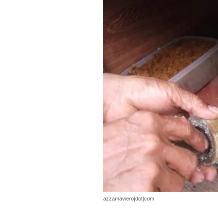
azzamaviero[dot]com