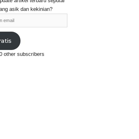
date artikel terbaru seputar
ang asik dan kekinian?
ratis
0 other subscribers