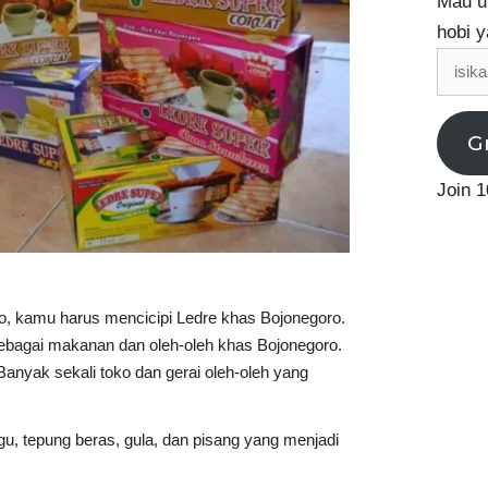
Mau up
hobi y
isikan
email
G
Join 1
o, kamu harus mencicipi Ledre khas Bojonegoro.
sebagai makanan dan oleh-oleh khas Bojonegoro.
anyak sekali toko dan gerai oleh-oleh yang
rigu, tepung beras, gula, dan pisang yang menjadi