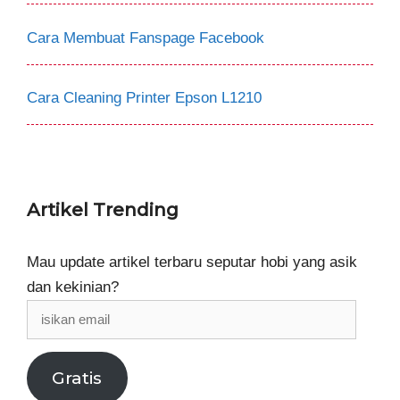
Cara Membuat Fanspage Facebook
Cara Cleaning Printer Epson L1210
Artikel Trending
Mau update artikel terbaru seputar hobi yang asik
dan kekinian?
isikan
email
Gratis