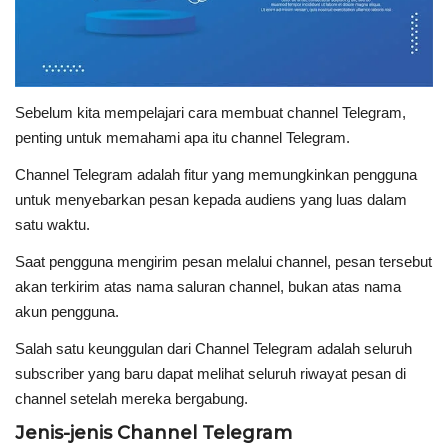
Sebelum kita mempelajari cara membuat channel Telegram,
penting untuk memahami apa itu channel Telegram.
Channel Telegram adalah fitur yang memungkinkan pengguna
untuk menyebarkan pesan kepada audiens yang luas dalam
satu waktu.
Saat pengguna mengirim pesan melalui channel, pesan tersebut
akan terkirim atas nama saluran channel, bukan atas nama
akun pengguna.
Salah satu keunggulan dari Channel Telegram adalah seluruh
subscriber yang baru dapat melihat seluruh riwayat pesan di
channel setelah mereka bergabung.
Jenis-jenis Channel Telegram