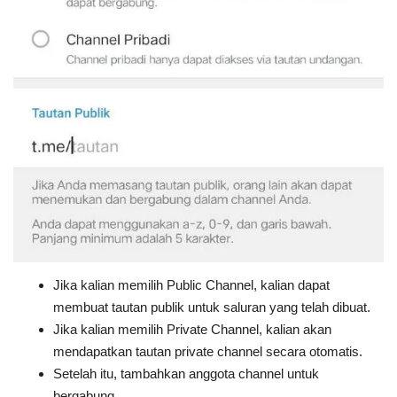
Jika kalian memilih Public Channel, kalian dapat
membuat tautan publik untuk saluran yang telah dibuat.
Jika kalian memilih Private Channel, kalian akan
mendapatkan tautan private channel secara otomatis.
Setelah itu, tambahkan anggota channel untuk
bergabung.