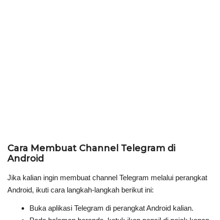
Cara Membuat Channel Telegram di
Android
Jika kalian ingin membuat channel Telegram melalui perangkat
Android, ikuti cara langkah-langkah berikut ini:
Buka aplikasi Telegram di perangkat Android kalian.