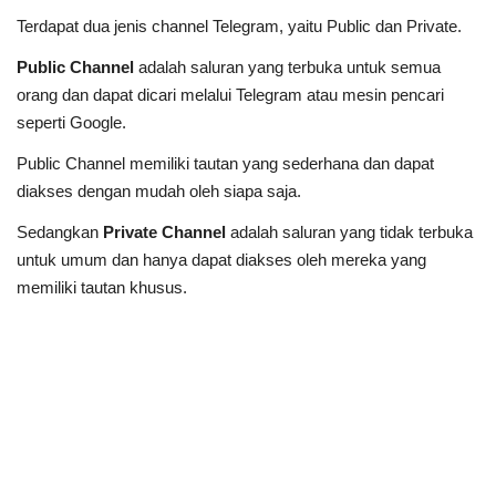
Terdapat dua jenis channel Telegram, yaitu Public dan Private.
Public Channel
adalah saluran yang terbuka untuk semua
orang dan dapat dicari melalui Telegram atau mesin pencari
seperti Google.
Public Channel memiliki tautan yang sederhana dan dapat
diakses dengan mudah oleh siapa saja.
Sedangkan
Private Channel
adalah saluran yang tidak terbuka
untuk umum dan hanya dapat diakses oleh mereka yang
memiliki tautan khusus.