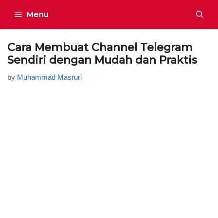
Skip
Menu
to
content
Cara Membuat Channel Telegram
Sendiri dengan Mudah dan Praktis
by
Muhammad Masruri