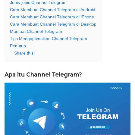
Jenis-jenis Channel Telegram
Cara Membuat Channel Telegram di Android
Cara Membuat Channel Telegram di iPhone
Cara Membuat Channel Telegram di Desktop
Manfaat Channel Telegram
Tips Mengoptimalkan Channel Telegram
Penutup
Share this:
Apa itu Channel Telegram?