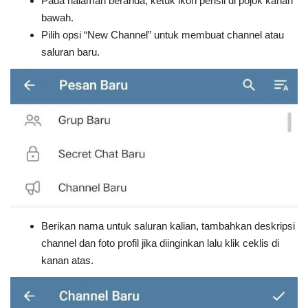
Pada halaman beranda, ketuk ikon pensil di pojok kanan
bawah.
Pilih opsi “New Channel” untuk membuat channel atau
saluran baru.
Berikan nama untuk saluran kalian, tambahkan deskripsi
channel dan foto profil jika diinginkan lalu klik ceklis di
kanan atas.