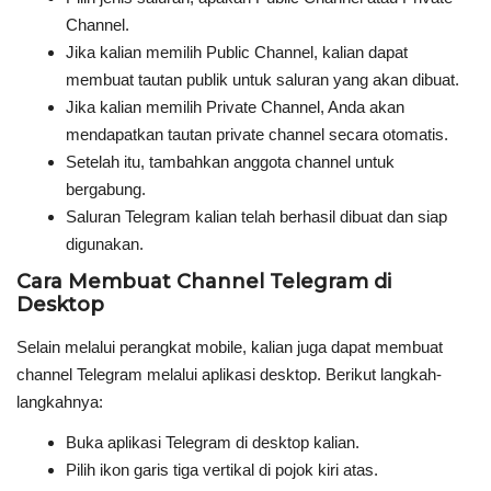
Channel.
Jika kalian memilih Public Channel, kalian dapat
membuat tautan publik untuk saluran yang akan dibuat.
Jika kalian memilih Private Channel, Anda akan
mendapatkan tautan private channel secara otomatis.
Setelah itu, tambahkan anggota channel untuk
bergabung.
Saluran Telegram kalian telah berhasil dibuat dan siap
digunakan.
Cara Membuat Channel Telegram di
Desktop
Selain melalui perangkat mobile, kalian juga dapat membuat
channel Telegram melalui aplikasi desktop. Berikut langkah-
langkahnya:
Buka aplikasi Telegram di desktop kalian.
Pilih ikon garis tiga vertikal di pojok kiri atas.