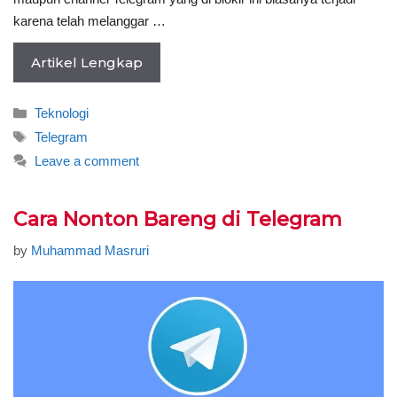
karena telah melanggar …
Artikel Lengkap
Categories
Teknologi
Tags
Telegram
Leave a comment
Cara Nonton Bareng di Telegram
by
Muhammad Masruri