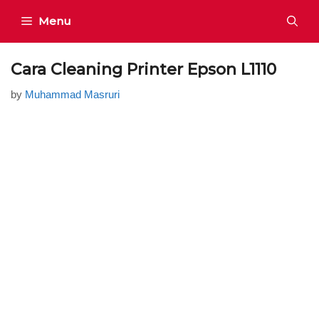
Skip
Menu
to
content
Cara Cleaning Printer Epson L1110
by
Muhammad Masruri