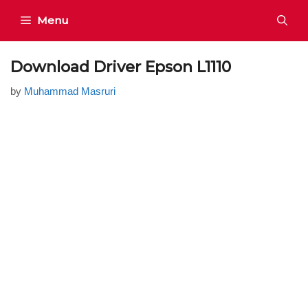
Skip
Menu
to
content
Download Driver Epson L1110
by
Muhammad Masruri