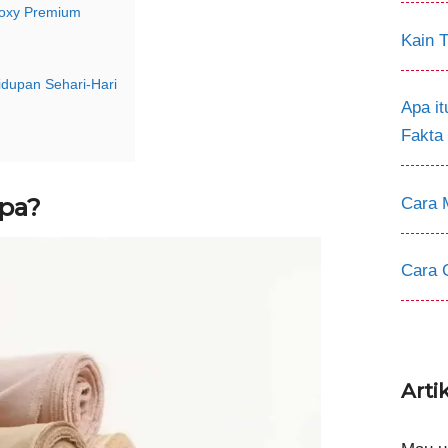
Voxy Premium
Kain T
dupan Sehari-Hari
Apa i
Fakta
Apa?
Cara 
Cara 
Arti