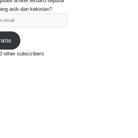
date artikel terbaru seputar
ang asik dan kekinian?
ratis
0 other subscribers