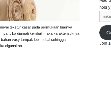
Mau up
hobi y
isikan
email
nyai tekstur kasar pada permukaan luarnya
G
ya. Jika diamati kembali maka karakteristiknya
il bahan voxy tampak lebih tebal sehingga
Join 1
ika digunakan.