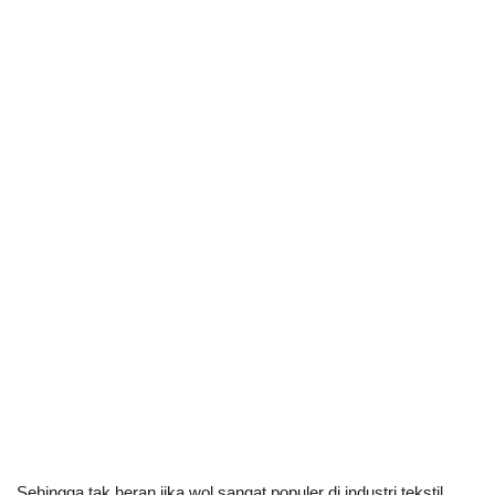
Sehingga tak heran jika wol sangat populer di industri tekstil