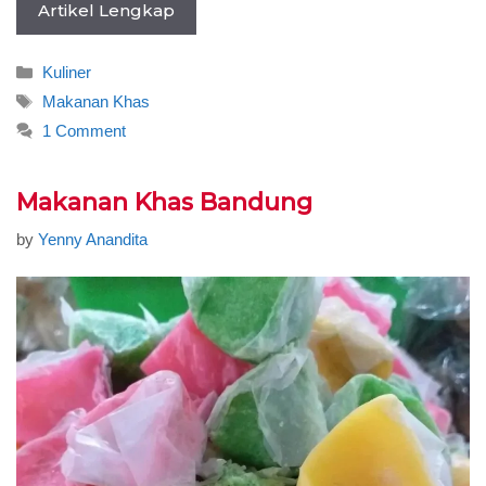
Artikel Lengkap
Categories
Kuliner
Tags
Makanan Khas
1 Comment
Makanan Khas Bandung
by
Yenny Anandita