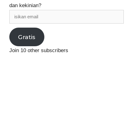
dan kekinian?
isikan
email
Gratis
Join 10 other subscribers