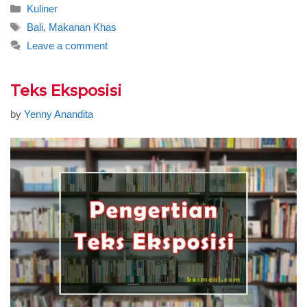
Categories
Kuliner
Tags
Bali
,
Makanan Khas
Leave a comment
Teks Eksposisi
by
Yenny Anandita