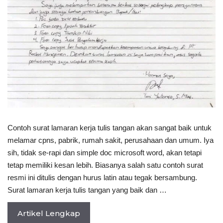
Contoh surat lamaran kerja tulis tangan akan sangat baik untuk
melamar cpns, pabrik, rumah sakit, perusahaan dan umum. Iya
sih, tidak se-rapi dan simple doc microsoft word, akan tetapi
tetap memiliki kesan lebih. Biasanya salah satu contoh surat
resmi ini ditulis dengan hurus latin atau tegak bersambung.
Surat lamaran kerja tulis tangan yang baik dan …
Artikel Lengkap