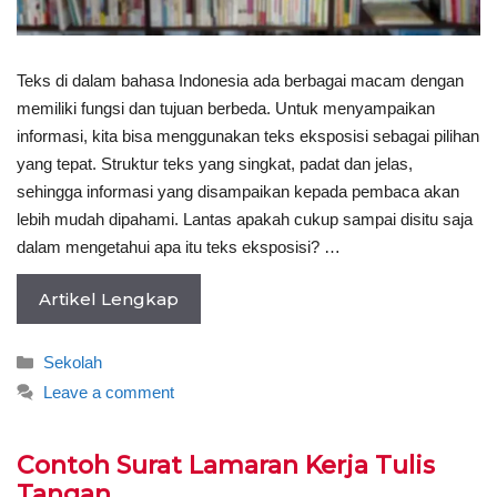
Teks di dalam bahasa Indonesia ada berbagai macam dengan
memiliki fungsi dan tujuan berbeda. Untuk menyampaikan
informasi, kita bisa menggunakan teks eksposisi sebagai pilihan
yang tepat. Struktur teks yang singkat, padat dan jelas,
sehingga informasi yang disampaikan kepada pembaca akan
lebih mudah dipahami. Lantas apakah cukup sampai disitu saja
dalam mengetahui apa itu teks eksposisi? …
Artikel Lengkap
Categories
Sekolah
Leave a comment
Contoh Surat Lamaran Kerja Tulis
Tangan