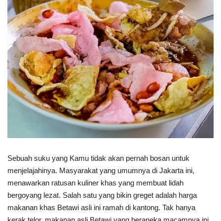
Sebuah suku yang Kamu tidak akan pernah bosan untuk
menjelajahinya. Masyarakat yang umumnya di Jakarta ini,
menawarkan ratusan kuliner khas yang membuat lidah
bergoyang lezat. Salah satu yang bikin greget adalah harga
makanan khas Betawi asli ini ramah di kantong. Tak hanya
kerak telor, makanan asli Betawi yang beraneka macamnya ini