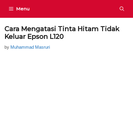
Skip
Menu
to
content
Cara Mengatasi Tinta Hitam Tidak
Keluar Epson L120
by
Muhammad Masruri