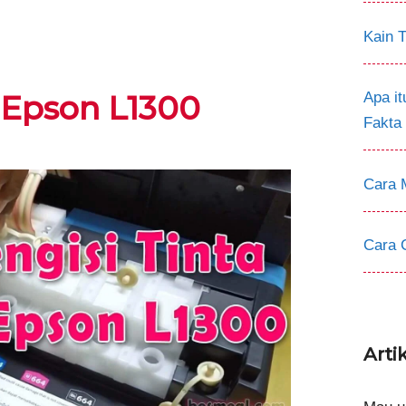
Kain T
a Epson L1300
Apa i
Fakta
Cara 
Cara 
Arti