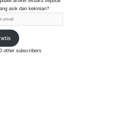
date artikel terbaru seputar
ang asik dan kekinian?
ratis
0 other subscribers