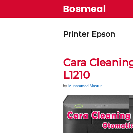
Skip
Bosmeal
to
content
Printer Epson
Cara Cleanin
L1210
by
Muhammad Masruri