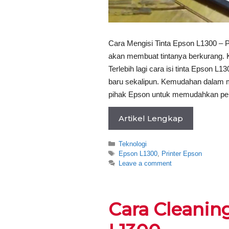
Cara Mengisi Tinta Epson L1300 – P
akan membuat tintanya berkurang. K
Terlebih lagi cara isi tinta Epson 
baru sekalipun. Kemudahan dalam men
pihak Epson untuk memudahkan p
Artikel Lengkap
Categories
Teknologi
Tags
Epson L1300
,
Printer Epson
Leave a comment
Cara Cleanin