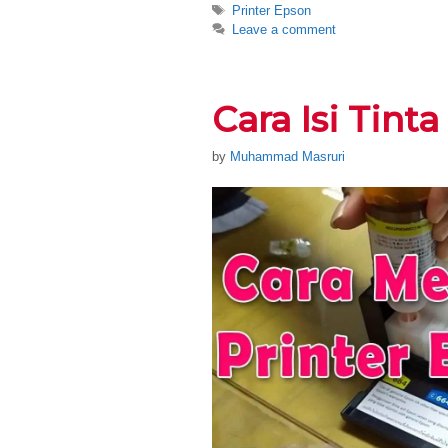
Tags
Printer Epson
Leave a comment
Cara Isi Tint
by
Muhammad Masruri