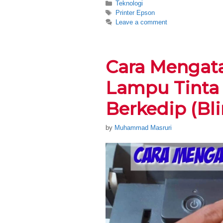
Categories
Teknologi
Tags
Printer Epson
Leave a comment
Cara Mengata
Lampu Tinta 
Berkedip (Bl
by
Muhammad Masruri