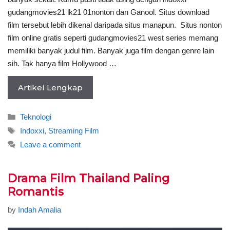
gudangmovies21 lk21 01nonton dan Ganool. Situs download
film tersebut lebih dikenal daripada situs manapun. Situs nonton
film online gratis seperti gudangmovies21 west series memang
memiliki banyak judul film. Banyak juga film dengan genre lain
sih. Tak hanya film Hollywood …
Artikel Lengkap
Categories
Teknologi
Tags
Indoxxi
,
Streaming Film
Leave a comment
Drama Film Thailand Paling
Romantis
by
Indah Amalia