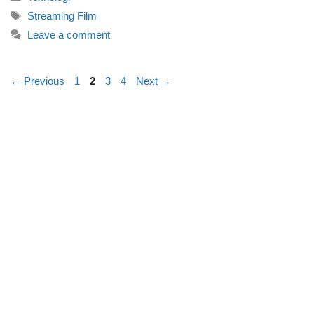
Tags
Streaming Film
Leave a comment
Page
Page
Page
Page
←
Previous
1
2
3
4
Next
→