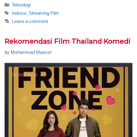
Categories
Teknologi
Tags
Indoxxi
,
Streaming Film
Leave a comment
Rekomendasi Film Thailand Komedi
by
Muhammad Masruri