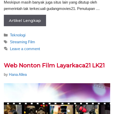
Meskipun masih banyak juga situs lain yang ditutup oleh
pemerintah tak terkecuali gudangmovies21. Penutupan …
Artikel Lengkap
Categories
Teknologi
Tags
Streaming Film
Leave a comment
Web Nonton Film Layarkaca21 LK21
by
Hana Allea