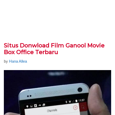
Situs Donwload Film Ganool Movie
Box Office Terbaru
by
Hana Allea