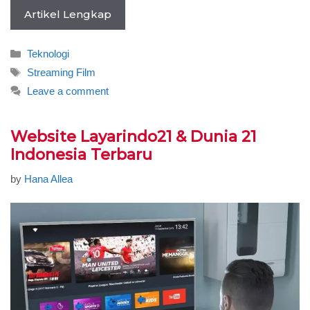
Artikel Lengkap
Categories
Teknologi
Tags
Streaming Film
Leave a comment
Website Layarindo21 & Dunia 21
Indonesia Terbaru
by
Hana Allea