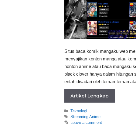
Situs baca komik mangaku web mer
menyajikan konten manga atau komi
nonton anime atau baca mangaku se
black clover hanya dalam hitungan 
entah disadari oleh teman-teman at
Artikel Lengkap
Categories
Teknologi
Tags
Streaming Anime
Leave a comment