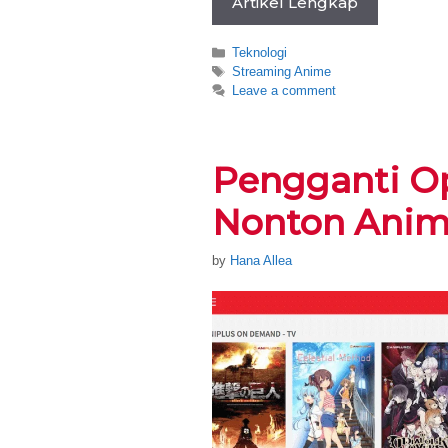
Artikel Lengkap
Categories
Teknologi
Tags
Streaming Anime
Leave a comment
Pengganti O
Nonton Ani
by
Hana Allea