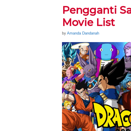
Pengganti 
Movie List
by
Amanda Dandanah