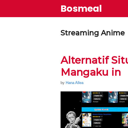
Skip
Bosmeal
to
content
Streaming Anime
Alternatif Si
Mangaku in
by
Hana Allea