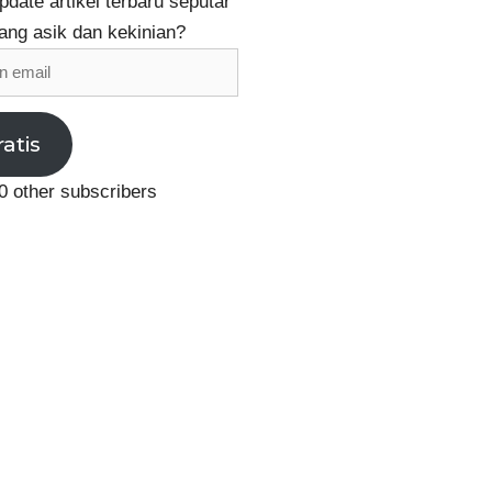
date artikel terbaru seputar
ang asik dan kekinian?
ratis
0 other subscribers