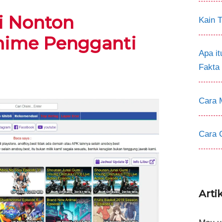
 Nonton
Kain T
nime Pengganti
Apa i
Fakta
Cara 
Cara 
Arti