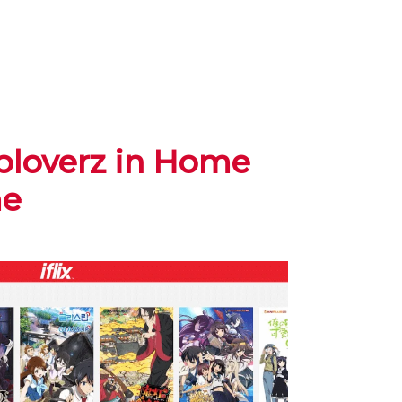
ploverz in Home
me