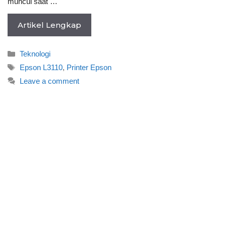
muncul saat …
Artikel Lengkap
Categories
Teknologi
Tags
Epson L3110
,
Printer Epson
Leave a comment