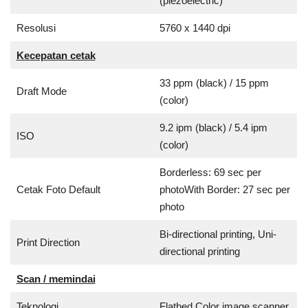
(piezoelectric)
Resolusi
5760 x 1440 dpi
Kecepatan cetak
33 ppm (black) / 15 ppm
Draft Mode
(color)
9.2 ipm (black) / 5.4 ipm
ISO
(color)
Borderless: 69 sec per
Cetak Foto Default
photoWith Border: 27 sec per
photo
Bi-directional printing, Uni-
Print Direction
directional printing
Scan / memindai
Teknologi
Flatbed Color image scanner