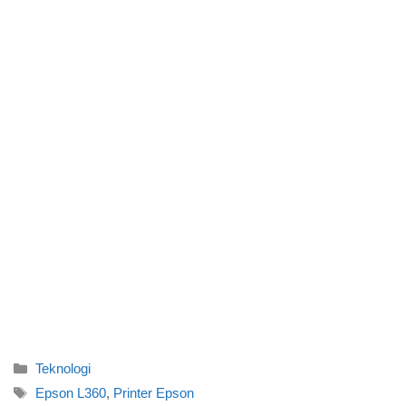
Categories
Teknologi
Tags
Epson L360
,
Printer Epson