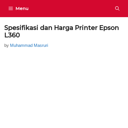
Skip
Menu
to
content
Spesifikasi dan Harga Printer Epson
L360
by
Muhammad Masruri