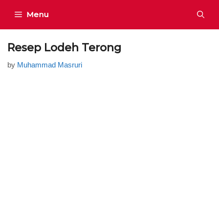
Skip
Menu
to
content
Resep Lodeh Terong
by
Muhammad Masruri