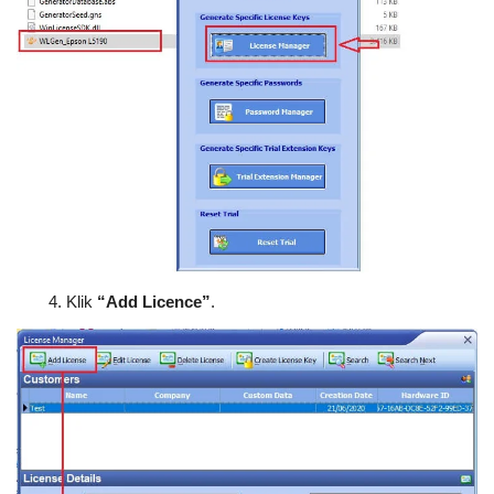
Klik
“Add Licence”
.