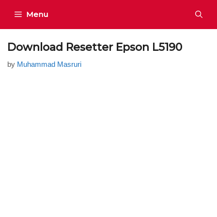
Skip
Menu
to
content
Download Resetter Epson L5190
by
Muhammad Masruri