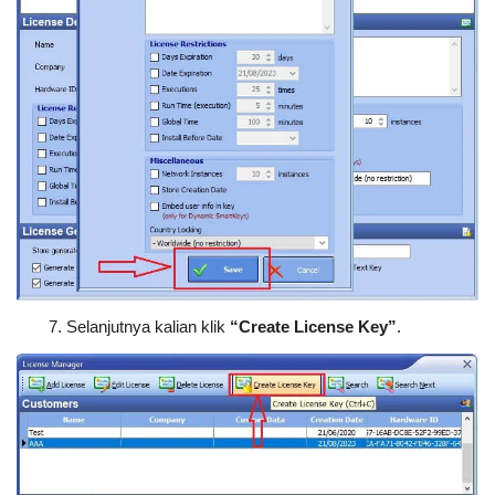
Selanjutnya kalian klik
“Create License Key”
.