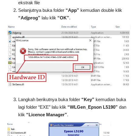
ekstrak file
Selanjutnya buka folder
“App”
kemudian double klik
“Adjprog”
lalu klik
“OK”
.
Langkah berikutnya buka folder
“Key”
kemudian buka
lagi folder “EXE” lalu klik
“WLGen_Epson L5190”
dan
klik
“Licence Manager”
.