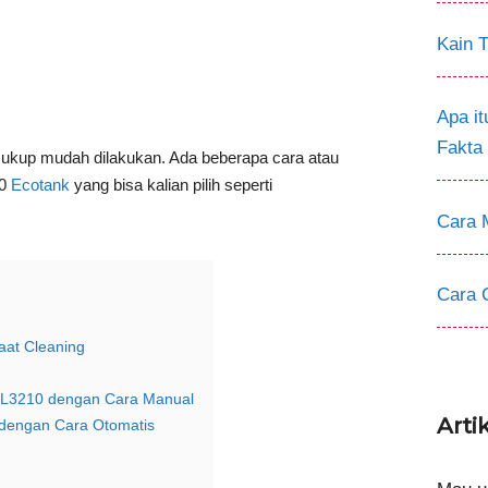
Kain T
Apa i
Fakta
cukup mudah dilakukan. Ada beberapa cara atau
10
Ecotank
yang bisa kalian pilih seperti
Cara 
Cara 
aat Cleaning
n L3210 dengan Cara Manual
Arti
 dengan Cara Otomatis