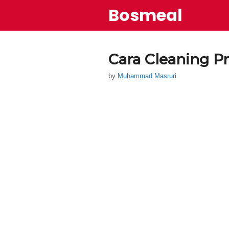
Skip
Bosmeal
to
content
Cara Cleaning P
by
Muhammad Masruri