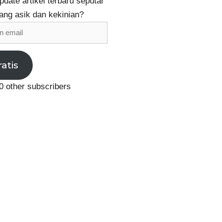
date artikel terbaru seputar
ang asik dan kekinian?
ratis
0 other subscribers