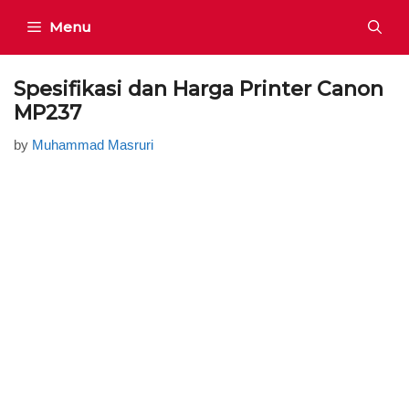
Skip
Menu
to
content
Spesifikasi dan Harga Printer Canon
MP237
by
Muhammad Masruri