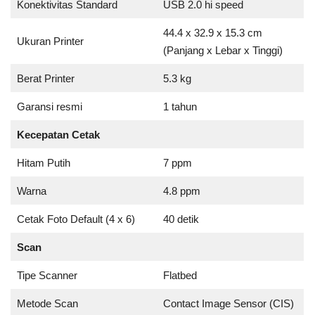
Konektivitas Standard
USB 2.0 hi speed
44.4 x 32.9 x 15.3 cm
Ukuran Printer
(Panjang x Lebar x Tinggi)
Berat Printer
5.3 kg
Garansi resmi
1 tahun
Kecepatan Cetak
Hitam Putih
7 ppm
Warna
4.8 ppm
Cetak Foto Default (4 x 6)
40 detik
Scan
Tipe Scanner
Flatbed
Metode Scan
Contact Image Sensor (CIS)