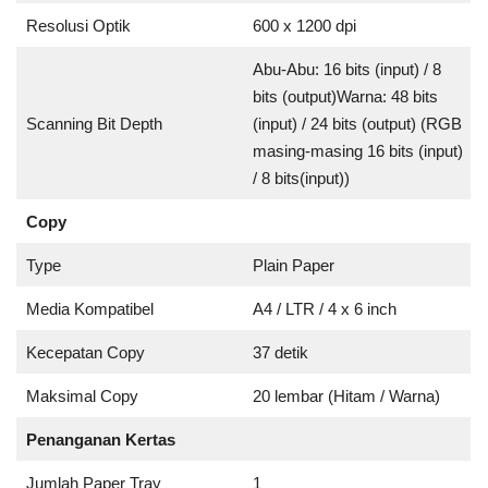
Resolusi Optik
600 x 1200 dpi
Abu-Abu: 16 bits (input) / 8
bits (output)Warna: 48 bits
Scanning Bit Depth
(input) / 24 bits (output) (RGB
masing-masing 16 bits (input)
/ 8 bits(input))
Copy
Type
Plain Paper
Media Kompatibel
A4 / LTR / 4 x 6 inch
Kecepatan Copy
37 detik
Maksimal Copy
20 lembar (Hitam / Warna)
Penanganan Kertas
Jumlah Paper Tray
1