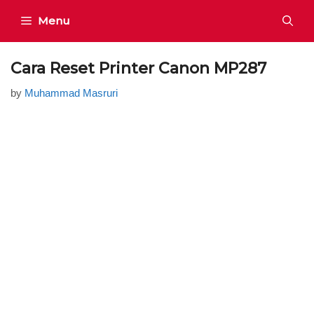
Skip
Menu
to
content
Cara Reset Printer Canon MP287
by
Muhammad Masruri