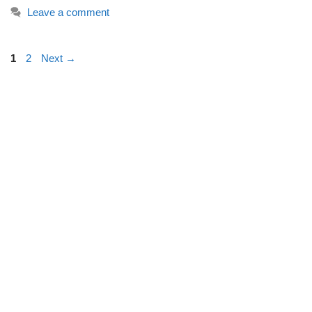
Leave a comment
Page
Page
1
2
Next
→