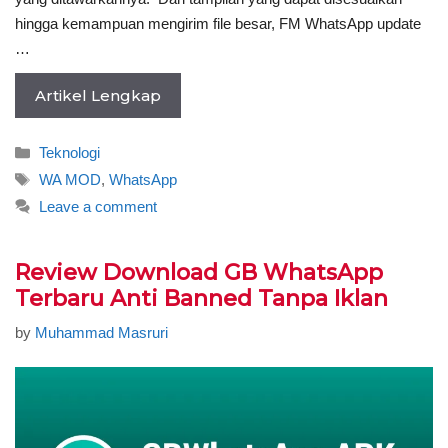
hingga kemampuan mengirim file besar, FM WhatsApp update
…
Artikel Lengkap
Categories
Teknologi
Tags
WA MOD
,
WhatsApp
Leave a comment
Review Download GB WhatsApp
Terbaru Anti Banned Tanpa Iklan
by
Muhammad Masruri