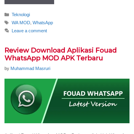
Categories
Teknologi
Tags
WA MOD
,
WhatsApp
Leave a comment
Review Download Aplikasi Fouad
WhatsApp MOD APK Terbaru
by
Muhammad Masruri