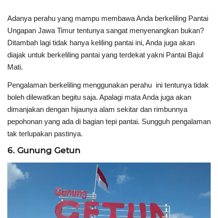
Adanya perahu yang mampu membawa Anda berkeliling Pantai
Ungapan Jawa Timur tentunya sangat menyenangkan bukan?
Ditambah lagi tidak hanya keliling pantai ini, Anda juga akan
diajak untuk berkeliling pantai yang terdekat yakni Pantai Bajul
Mati.
Pengalaman berkeliling menggunakan perahu ini tentunya tidak
boleh dilewatkan begitu saja. Apalagi mata Anda juga akan
dimanjakan dengan hijaunya alam sekitar dan rimbunnya
pepohonan yang ada di bagian tepi pantai. Sungguh pengalaman
tak terlupakan pastinya.
6. Gunung Getun