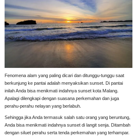
Fenomena alam yang paling dicari dan ditunggu-tunggu saat
berkunjung ke pantai adalah menyaksikan sunset. Di pantai
inilah Anda bisa menikmati indahnya sunset kota Malang.
Apalagi dilengkapi dengan suasana perkemahan dan juga
perahu-perahu nelayan yang berlabuh.
Sehingga jika Anda termasuk salah satu orang yang beruntung,
Anda bisa menikmati indahnya sunset di langit senja. Ditambah
dengan siluet perahu serta tenda perkemahan yang terhampar.