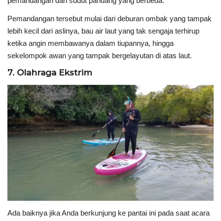
pemandangan dari sudut pandang yang berbeda.
Pemandangan tersebut mulai dari deburan ombak yang tampak
lebih kecil dari aslinya, bau air laut yang tak sengaja terhirup
ketika angin membawanya dalam tiupannya, hingga
sekelompok awan yang tampak bergelayutan di atas laut.
7. Olahraga Ekstrim
Ada baiknya jika Anda berkunjung ke pantai ini pada saat acara