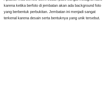
karena ketika berfoto di jembatan akan ada background foto
yang berbentuk perbukitan. Jembatan ini menjadi sangat
terkenal karena desain serta bentuknya yang unik tersebut.