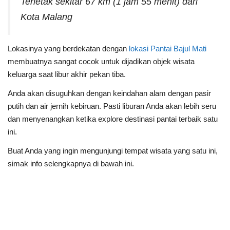
Terletak sekitar 67 km (1 jam 55 menit) dari
Kota Malang
Lokasinya yang berdekatan dengan
lokasi Pantai Bajul Mati
membuatnya sangat cocok untuk dijadikan objek wisata
keluarga saat libur akhir pekan tiba.
Anda akan disuguhkan dengan keindahan alam dengan pasir
putih dan air jernih kebiruan. Pasti liburan Anda akan lebih seru
dan menyenangkan ketika explore destinasi pantai terbaik satu
ini.
Buat Anda yang ingin mengunjungi tempat wisata yang satu ini,
simak info selengkapnya di bawah ini.