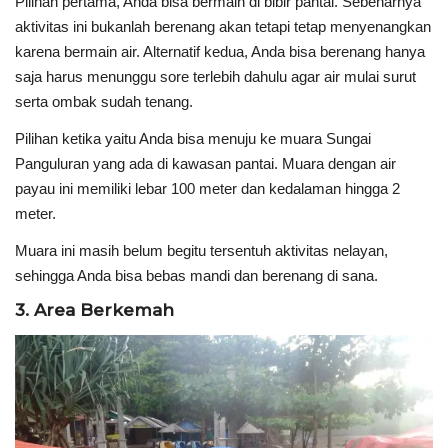
Pilihan pertama, Anda bisa bermain di bibir pantai. Sebenarnya
aktivitas ini bukanlah berenang akan tetapi tetap menyenangkan
karena bermain air. Alternatif kedua, Anda bisa berenang hanya
saja harus menunggu sore terlebih dahulu agar air mulai surut
serta ombak sudah tenang.
Pilihan ketika yaitu Anda bisa menuju ke muara Sungai
Panguluran yang ada di kawasan pantai. Muara dengan air
payau ini memiliki lebar 100 meter dan kedalaman hingga 2
meter.
Muara ini masih belum begitu tersentuh aktivitas nelayan,
sehingga Anda bisa bebas mandi dan berenang di sana.
3. Area Berkemah