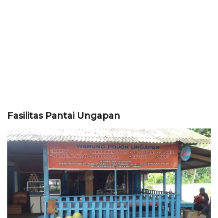
Fasilitas Pantai Ungapan