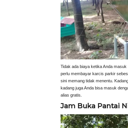
Tidak ada biaya ketika Anda masuk
perlu membayar karcis parkir sebesa
sini memang tidak menentu. Kadang A
kadang juga Anda bisa masuk deng
alias gratis.
Jam Buka Pantai 