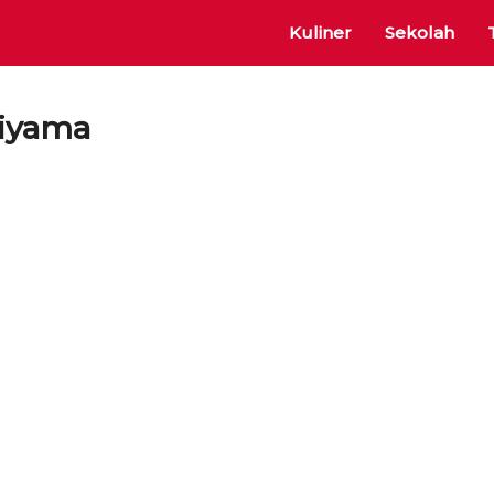
Kuliner
Sekolah
Niyama