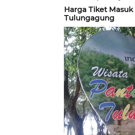
Harga Tiket Masuk
Tulungagung