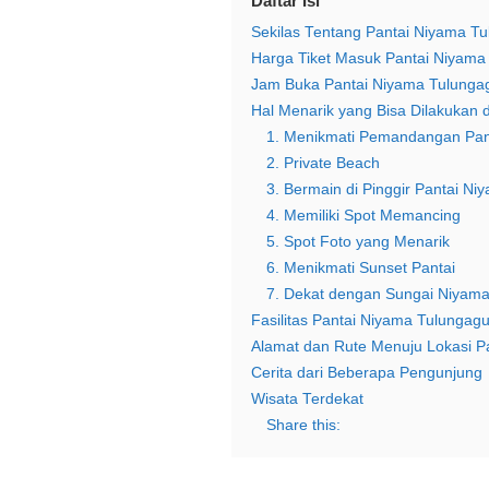
Daftar Isi
Sekilas Tentang Pantai Niyama T
Harga Tiket Masuk Pantai Niyam
Jam Buka Pantai Niyama Tulunga
Hal Menarik yang Bisa Dilakukan 
1. Menikmati Pemandangan Pan
2. Private Beach
3. Bermain di Pinggir Pantai Ni
4. Memiliki Spot Memancing
5. Spot Foto yang Menarik
6. Menikmati Sunset Pantai
7. Dekat dengan Sungai Niyam
Fasilitas Pantai Niyama Tulungag
Alamat dan Rute Menuju Lokasi P
Cerita dari Beberapa Pengunjung
Wisata Terdekat
Share this: