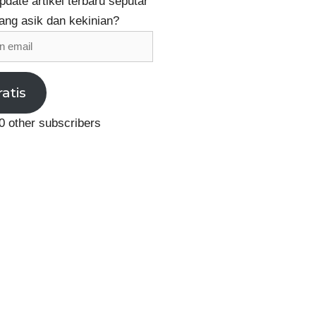
date artikel terbaru seputar
ang asik dan kekinian?
ratis
0 other subscribers