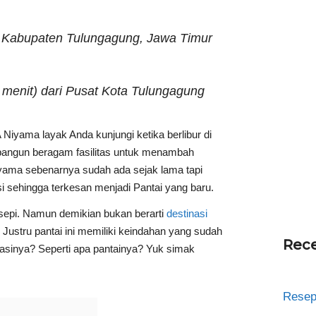
 Kabupaten Tulungagung, Jawa Timur
9 menit) dari Pusat Kota Tulungagung
 Niyama layak Anda kunjungi ketika berlibur di
dibangun beragam fasilitas untuk menambah
yama sebenarnya sudah ada sejak lama tapi
asi sehingga terkesan menjadi Pantai yang baru.
sepi. Namun demikian bukan berarti
destinasi
. Justru pantai ini memiliki keindahan yang sudah
Rece
okasinya? Seperti apa pantainya? Yuk simak
Resep