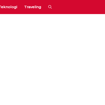
Teknologi
Traveling