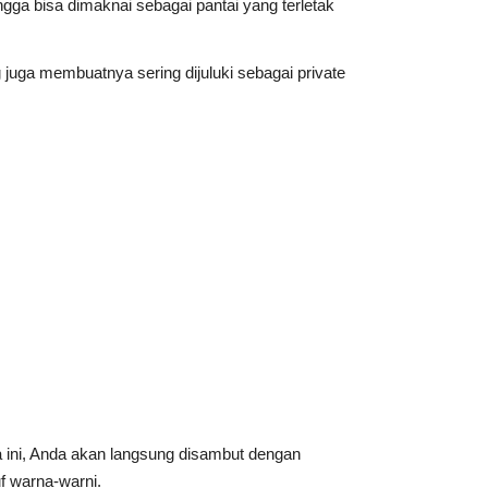
gga bisa dimaknai sebagai pantai yang terletak
juga membuatnya sering dijuluki sebagai private
 ini, Anda akan langsung disambut dengan
uf warna-warni.