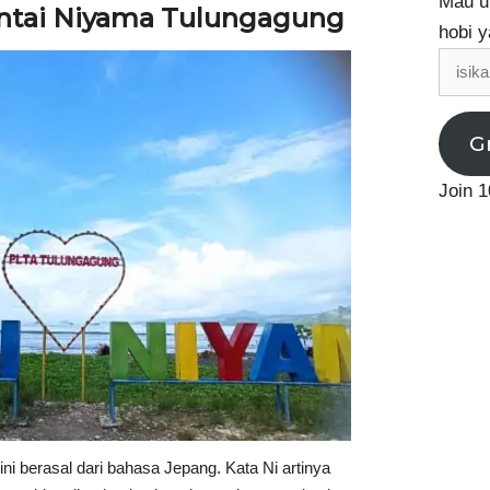
Mau up
antai Niyama Tulungagung
hobi y
isikan
email
G
Join 1
ini berasal dari bahasa Jepang. Kata Ni artinya