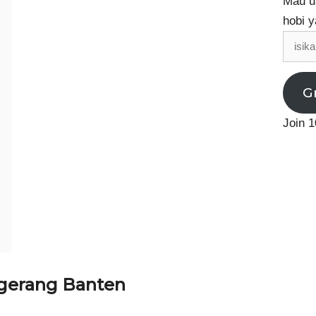
Mau up
hobi y
isikan
email
G
Join 1
gerang Banten