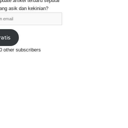
date artikel terbaru seputar
ang asik dan kekinian?
ratis
0 other subscribers