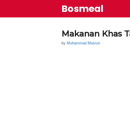
Skip
Bosmeal
to
content
Makanan Khas T
by
Muhammad Masruri