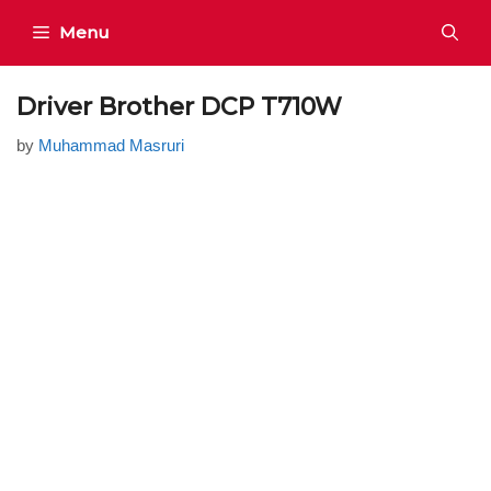
Skip
Menu
to
content
Driver Brother DCP T710W
by
Muhammad Masruri