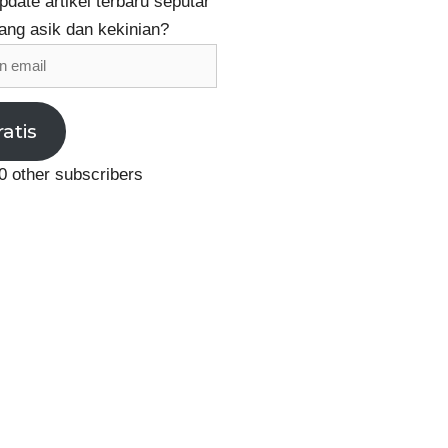
date artikel terbaru seputar
ang asik dan kekinian?
ratis
0 other subscribers