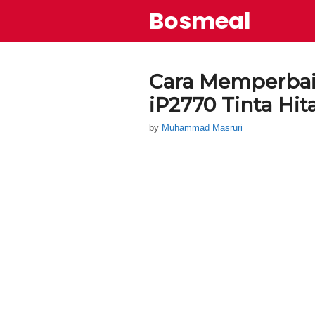
Skip
Bosmeal
to
content
Cara Memperbaik
iP2770 Tinta Hit
by
Muhammad Masruri