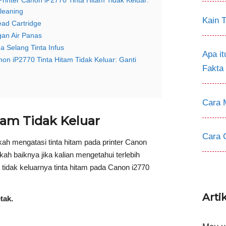
rinter Canon iP2770 Tinta Hitam Tidak Keluar:
leaning
Kain T
ad Cartridge
an Air Panas
 Selang Tinta Infus
Apa i
non iP2770 Tinta Hitam Tidak Keluar: Ganti
Fakta
Cara 
tam Tidak Keluar
Cara 
h mengatasi tinta hitam pada printer Canon
kah baiknya jika kalian mengetahui terlebih
idak keluarnya tinta hitam pada Canon i2770
Arti
etak.