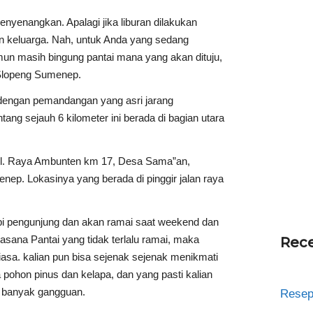
nyenangkan. Apalagi jika liburan dilakukan
 keluarga. Nah, untuk Anda yang sedang
un masih bingung pantai mana yang akan dituju,
 Slopeng Sumenep.
dengan pemandangan yang asri jarang
ng sejauh 6 kilometer ini berada di bagian utara
di Jl. Raya Ambunten km 17, Desa Sama”an,
p. Lokasinya yang berada di pinggir jalan raya
 sepi pengunjung dan akan ramai saat weekend dan
suasana Pantai yang tidak terlalu ramai, maka
Rece
biasa. kalian pun bisa sejenak sejenak menikmati
 pohon pinus dan kelapa, dan yang pasti kalian
i banyak gangguan.
Resep