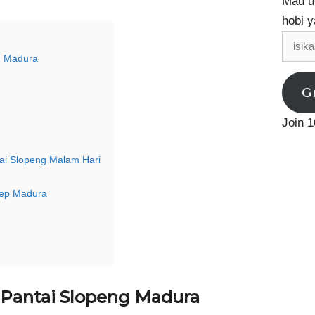
Mau up
hobi y
isikan
email
g Madura
G
Join 1
tai Slopeng Malam Hari
nep Madura
 Pantai Slopeng Madura