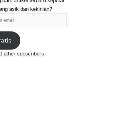
date artikel terbaru seputar
ang asik dan kekinian?
ratis
0 other subscribers