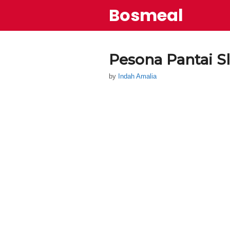
Skip
Bosmeal
to
content
Pesona Pantai S
by
Indah Amalia